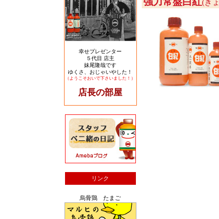
強力常盤白紅
(き
幸せプレゼンター
５代目 店主
妹尾隆哉です
ゆくさ、おじゃいやした！
（ようこそおいで下さいました！）
店長の部屋
リンク
烏骨鶏 たまご