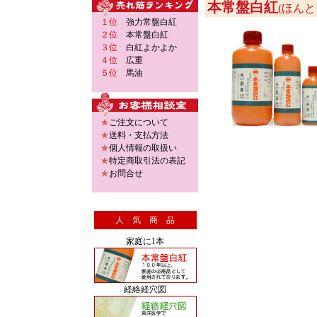
本常盤白紅
(ほん
１位
強力常盤白紅
２位
本常盤白紅
３位
白紅よかよか
４位
広重
５位
馬油
★
ご注文について
★
送料・支払方法
★
個人情報の取扱い
★
特定商取引法の表記
★
お問合せ
人 気 商 品
家庭に1本
経絡経穴図