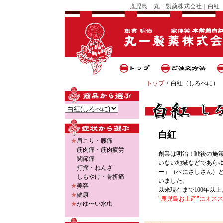
鹿児島 丸一製薬株式会社｜白紅
トップ
> 白紅（しろべに）
白紅
★
肩こり・腰痛
筋肉痛
・
筋肉疲労
創業は明治！戦後の施
関節痛
いない地域などであら
打撲・ねんざ
ー」（べにさしさん）
しもやけ・骨折痛
いました。
★
美容
以来現在まで100年以
★
健康
"鹿児島お土産"にオス
★
かゆ〜い水虫