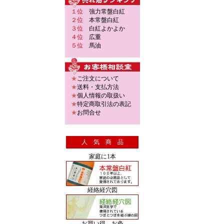
１位
強力常盤白紅
２位
本常盤白紅
３位
白紅よかよか
４位
広重
５位
馬油
★
ご注文について
★
送料・支払方法
★
個人情報の取扱い
★
特定商取引法の表記
★
お問合せ
人 気 商 品
家庭に1本
経絡経穴図
お買い得 お灸