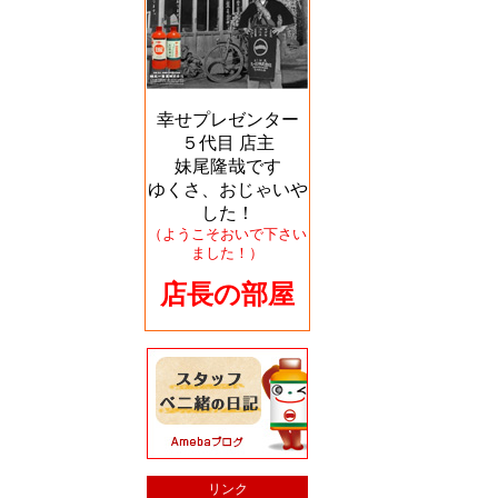
幸せプレゼンター
５代目 店主
妹尾隆哉です
ゆくさ、おじゃいや
した！
（ようこそおいで下さい
ました！）
店長の部屋
リンク