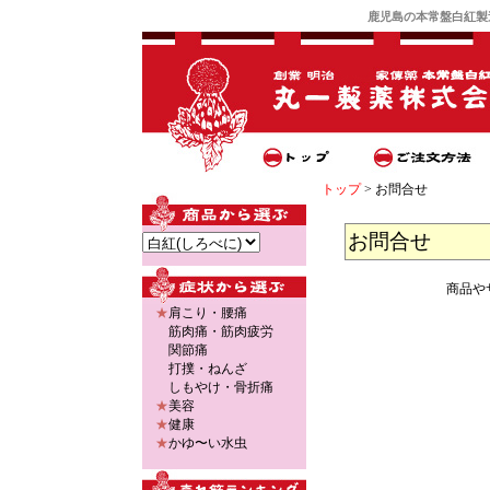
鹿児島
の
本常盤白紅製
トップ
> お問合せ
お問合せ
商品や
★
肩こり・腰痛
筋肉痛
・
筋肉疲労
関節痛
打撲・ねんざ
しもやけ・骨折痛
★
美容
★
健康
★
かゆ〜い水虫