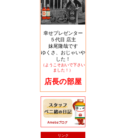
幸せプレゼンター
５代目 店主
妹尾隆哉です
ゆくさ、おじゃいや
した！
（ようこそおいで下さい
ました！）
店長の部屋
リンク