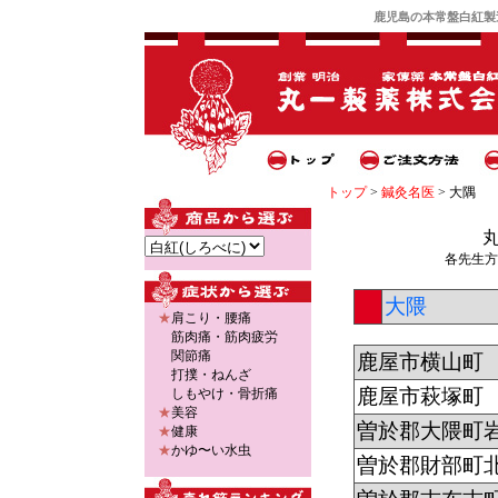
鹿児島
の
本常盤白紅製
トップ
>
鍼灸名医
> 大隅
各先生方
大隈
★
肩こり・腰痛
筋肉痛
・
筋肉疲労
関節痛
鹿屋市横山町
打撲・ねんざ
鹿屋市萩塚町
しもやけ・骨折痛
★
美容
曽於郡大隈町
★
健康
★
かゆ〜い水虫
曽於郡財部町