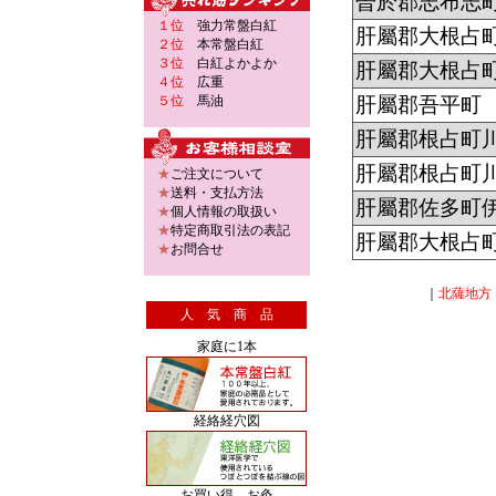
曽於郡志布志
１位
強力常盤白紅
肝屬郡大根占
２位
本常盤白紅
３位
白紅よかよか
肝屬郡大根占
４位
広重
５位
馬油
肝屬郡吾平町
肝屬郡根占町
肝屬郡根占町
★
ご注文について
★
送料・支払方法
肝屬郡佐多町
★
個人情報の取扱い
★
特定商取引法の表記
肝屬郡大根占
★
お問合せ
｜
北薩地方
人 気 商 品
家庭に1本
経絡経穴図
お買い得 お灸